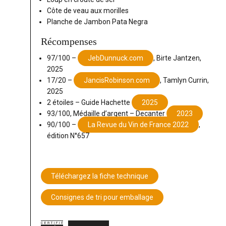
Côte de veau aux morilles
Planche de Jambon Pata Negra
Récompenses
97/100 –
JebDunnuck.com
, Birte Jantzen,
2025
17/20 –
JancisRobinson.com
, Tamlyn Currin,
2025
2 étoiles – Guide Hachette
2025
93/100, Médaille d’argent – Decanter
2023
90/100 –
La Revue du Vin de France 2022
,
édition N°657
Téléchargez la fiche technique
Consignes de tri pour emballage