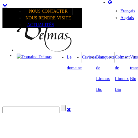
Français
NOUS CONTACTER
Anglais
NOUS RENDRE VISITE
ACTUALITÉS
Le
Cavistes
Blanquette
Crémant
Vins
domaine
de
de
tran
Limoux
Limoux
Bio
Bio
Bio