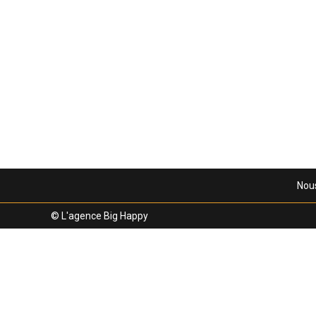
Venir nous rencontrer c’est futé
15 juin 2018
Actualités
Nou
© L'agence Big Happy