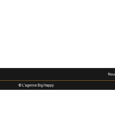
Le Domaine Delmas à Londres le 20 Juin a
24 mai 2019
Actualités
Nou
© L'agence Big Happy