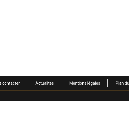
u Decanter Great Sparkling !
s contacter
Actualités
Mentions légales
Plan du